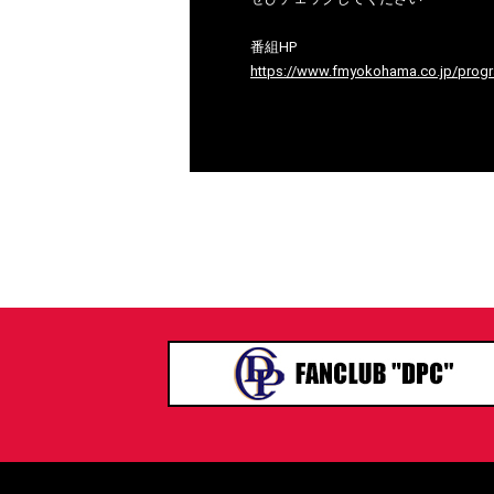
番組HP
https://www.fmyokohama.co.jp/prog