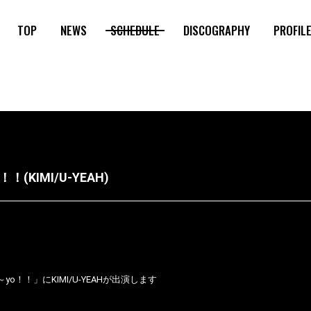
TOP
NEWS
SCHEDULE
DISCOGRAPHY
PROFIL
！(KIMI/U-YEAH)
～yo！！」にKIMI/U-YEAHが出演します