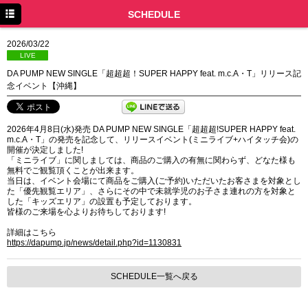
TOP
SCHEDULE
NEWS
2026/03/22
LIVE
SCHEDULE
DA PUMP NEW SINGLE「超超超！SUPER HAPPY feat. m.c.A・T」リリース記
念イベント【沖縄】
DISCOGRAPHY
PROFILE
2026年4月8日(水)発売 DA PUMP NEW SINGLE「超超超!SUPER HAPPY feat.
m.c.A・T」の発売を記念して、リリースイベント(ミニライブ+ハイタッチ会)の
MOVIE
開催が決定しました!
「ミニライブ」に関しましては、商品のご購入の有無に関わらず、どなた様も
無料でご観覧頂くことが出来ます。
LINE
当日は、イベント会場にて商品をご購入(ご予約)いただいたお客さまを対象とし
た「優先観覧エリア」、さらにその中で未就学児のお子さま連れの方を対象と
YouTube
した「キッズエリア」の設置も予定しております。
皆様のご来場を心よりお待ちしております!
BLOG
詳細はこちら
https://dapump.jp/news/detail.php?id=1130831
Facebook
SCHEDULE一覧へ戻る
Twitter
DPC