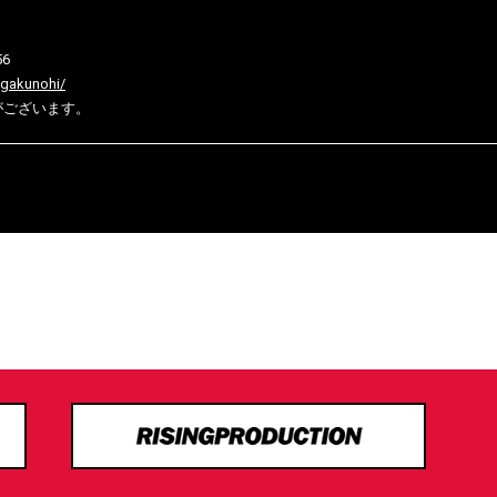
56
gakunohi/
がございます。