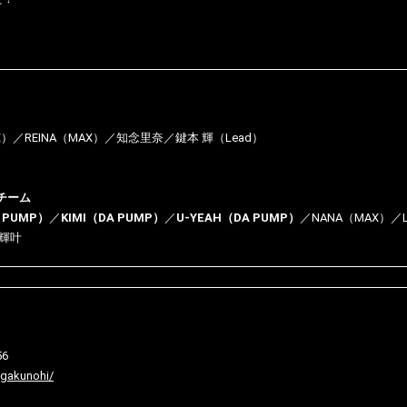
X）／REINA（MAX）／知念里奈／鍵本 輝（Lead）
チーム
 PUMP）
／
KIMI（DA PUMP）
／
U-YEAH（DA PUMP）
／NANA（MAX）／
輝叶
56
ngakunohi/