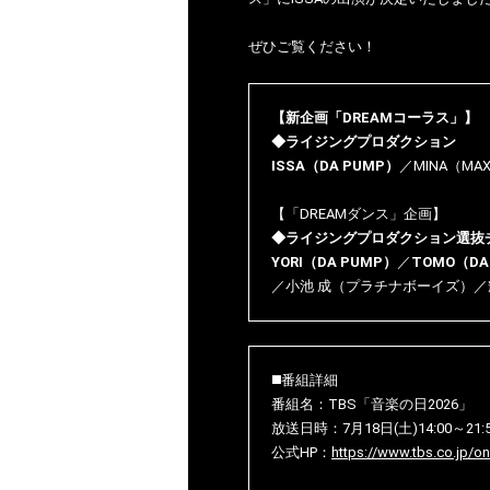
ぜひご覧ください！
【新企画「DREAMコーラス」】
◆ライジングプロダクション
ISSA（DA PUMP）
／MINA（MA
【「DREAMダンス」企画】
◆ライジングプロダクション選抜
YORI（DA PUMP）
／
TOMO（DA
／小池 成（プラチナボーイズ）／
◼️番組詳細
番組名：TBS「音楽の日2026」
放送日時：7月18日(土)14:00～21:
公式HP：
https://www.tbs.co.jp/o