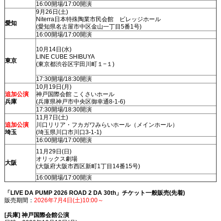
16:00開場/17:00開演
9月26日(土)
Niterra日本特殊陶業市民会館 ビレッジホール
愛知
(愛知県名古屋市中区金山一丁目5番1号)
16:00開場/17:00開演
10月14日(水)
LINE CUBE SHIBUYA
東京
(東京都渋谷区宇田川町１−１)
17:30開場/18:30開演
10月19日(月)
追加公演
神戸国際会館 こくさいホール
兵庫
(兵庫県神戸市中央区御幸通8-1-6)
17:30開場/18:30開演
11月7日(土)
追加公演
川口リリア・フカガワみらいホール（メインホール）
埼玉
(埼玉県川口市川口3-1-1)
16:00開場/17:00開演
11月29日(日)
オリックス劇場
大阪
(大阪府大阪市西区新町1丁目14番15号)
16:00開場/17:00開演
「LIVE DA PUMP 2026 ROAD 2 DA 30th」チケット一般販売(先着)
販売期間：
2026年7月4日(土)10:00～
[兵庫] 神戸国際会館公演