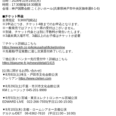
日時：2026年10月19日(月)
時間：17:30開場/18:30開演
会場：神戸国際会館 こくさいホール(兵庫県神戸市中央区御幸通8-1-6)
◼︎チケット料金
全席指定 9,900円[税込]
※1申込につき、チケット4枚までのお申込となります。
※一般発売ではファミリー席の受付はございません。
※別途、チケット代金とは別に手数料が発生いたします。
※3歳未満入場不可、3歳以上のお子様はチケットが必要
▽チケット詳細はこちら
https://www.kih.co.jp/kokusaihall/ticket/online
※先着順/予定枚数に達し次第受付終了いたします。
▽他公演イベンター先行受付中！詳細はこちら
https://dapump-fc.jp/news/detail/1415
[公演に関するお問い合わせ]
▼8月8日(土)埼玉・戸田市文化会館公演
クレリアン
https://www.clelien.com
▼8月29日(土)千葉・市川市文化会館公演
KMミュージック 045-201-9999
▼9月5日(土) 宮城・東京エレクトロンホール宮城公演
EDWARD LIVE 022-266-7555(平日11:00-15:00)
▼9月10日(木) 京都・ロームシアター京都公演
デカナル/DET 06-6362-7610 (平日11:00～16:00)