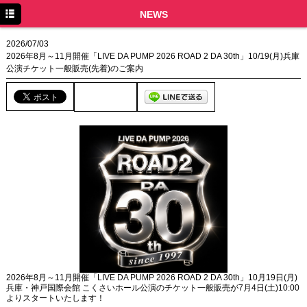
TOP
NEWS
NEWS
2026/07/03
2026年8月～11月開催「LIVE DA PUMP 2026 ROAD 2 DA 30th」10/19(月)兵庫
SCHEDULE
公演チケット一般販売(先着)のご案内
DISCOGRAPHY
PROFILE
MOVIE
LINE
YouTube
BLOG
Facebook
Twitter
2026年8月～11月開催「LIVE DA PUMP 2026 ROAD 2 DA 30th」10月19日(月)
兵庫・神戸国際会館 こくさいホール公演のチケット一般販売が7月4日(土)10:00
よりスタートいたします！
DPC