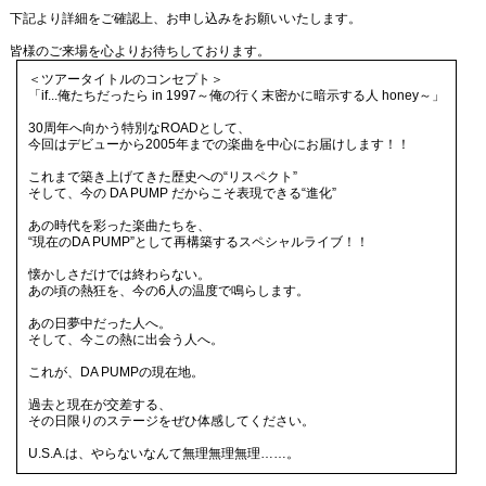
下記より詳細をご確認上、お申し込みをお願いいたします。
皆様のご来場を心よりお待ちしております。
＜ツアータイトルのコンセプト＞
「if...俺たちだったら in 1997～俺の行く末密かに暗示する人 honey～」
30周年へ向かう特別なROADとして、
今回はデビューから2005年までの楽曲を中心にお届けします！！
これまで築き上げてきた歴史への“リスペクト”
そして、今の DA PUMP だからこそ表現できる“進化”
あの時代を彩った楽曲たちを、
“現在のDA PUMP”として再構築するスペシャルライブ！！
懐かしさだけでは終わらない。
あの頃の熱狂を、今の6人の温度で鳴らします。
あの日夢中だった人へ。
そして、今この熱に出会う人へ。
これが、DA PUMPの現在地。
過去と現在が交差する、
その日限りのステージをぜひ体感してください。
U.S.A.は、やらないなんて無理無理無理……。