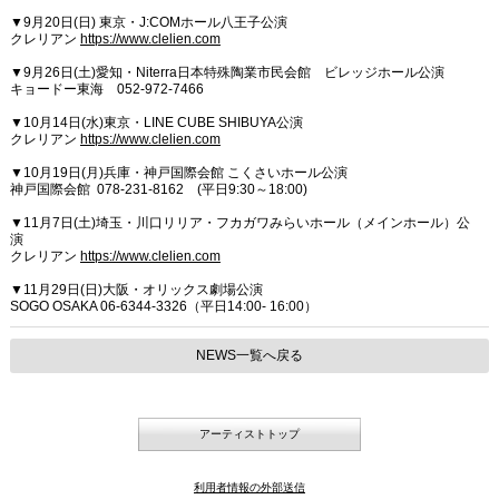
▼9月20日(日) 東京・J:COMホール八王子公演
クレリアン
https://www.clelien.com
▼9月26日(土)愛知・Niterra日本特殊陶業市民会館 ビレッジホール公演
キョードー東海 052-972-7466
▼10月14日(水)東京・LINE CUBE SHIBUYA公演
クレリアン
https://www.clelien.com
▼10月19日(月)兵庫・神戸国際会館 こくさいホール公演
神戸国際会館 078-231-8162 (平日9:30～18:00)
▼11月7日(土)埼玉・川口リリア・フカガワみらいホール（メインホール）公
演
クレリアン
https://www.clelien.com
▼11月29日(日)大阪・オリックス劇場公演
SOGO OSAKA 06-6344-3326（平日14:00- 16:00）
NEWS一覧へ戻る
アーティストトップ
利用者情報の外部送信