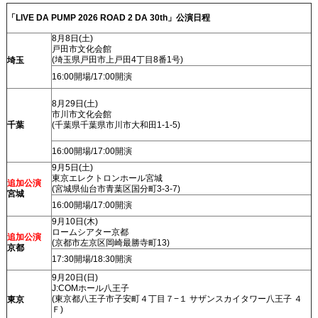
「LIVE DA PUMP 2026 ROAD 2 DA 30th」公演日程
8月8日(土)
戸田市文化会館
(埼玉県戸田市上戸田4丁目8番1号)
埼玉
16:00開場/17:00開演
8月29日(土)
市川市文化会館
千葉
(千葉県千葉県市川市大和田1-1-5)
16:00開場/17:00開演
9月5日(土)
東京エレクトロンホール宮城
追加公演
(宮城県仙台市青葉区国分町3-3-7)
宮城
16:00開場/17:00開演
9月10日(木)
ロームシアター京都
追加公演
(京都市左京区岡崎最勝寺町13)
京都
17:30開場/18:30開演
9月20日(日)
J:COMホール八王子
(東京都八王子市子安町４丁目７−１ サザンスカイタワー八王子 ４
東京
Ｆ)