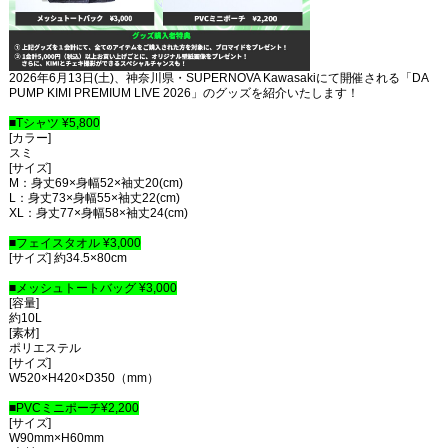
2026年6月13日(土)、神奈川県・SUPERNOVA Kawasakiにて開催される「DA
PUMP KIMI PREMIUM LIVE 2026」のグッズを紹介いたします！
■Tシャツ ¥5,800
[カラー]
スミ
[サイズ]
M：身丈69×身幅52×袖丈20(cm)
L：身丈73×身幅55×袖丈22(cm)
XL：身丈77×身幅58×袖丈24(cm)
■フェイスタオル ¥3,000
[サイズ] 約34.5×80cm
■メッシュトートバッグ ¥3,000
[容量]
約10L
[素材]
ポリエステル
[サイズ]
W520×H420×D350（mm）
■PVCミニポーチ¥2,200
[サイズ]
W90mm×H60mm