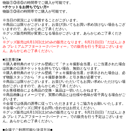
物販①③④⑤の時間帯でご購入が可能です。
<チケットをお持ちでない方>
物販①③④の時間帯でご購入が可能です。
※当日の状況により前後することがございます。
※商品には限りがございます。お並び頂いてもお買い求め頂けない場合もござ
いますので、あらかじめご了承ください。
※グッズ販売時間が変更になる場合がございます。あらかじめご了承くださ
い。
※グッズ販売は6月13日(土)のみの販売となります。6月21日(日)「だぱんぷ き
み プレミアムアフタートークパーティー」での販売を行う予定はございませ
ん。あらかじめご了承ください。
■注意事項■
※購入者特典のオリジナル壁紙にて「チェキ撮影会当選」にご当選された場合
は対象の公演チケットをお持ちでない場合、無効となります。
※購入者特典のオリジナル壁紙「チェキ撮影会当選」が表示された場合は、必
ず物販スタッフから「チェキ撮影参加券」と引き換が必要です。
※商品には限りがございます。お並びいただいてもお買い求めいただけない場
合がございますので、あらかじめご了承ください。
※お客様都合による商品の交換・返品は一切いたしかねます。
※商品画像はイメージです。実際の商品とは仕様や色味が若干異なる場合がご
ざいます。
※会場では係員の誘導に従っていただきますようご協力をお願いいたします。
※会場へのグッズに関するお問い合わせはお控えください。
※グッズ販売は6月13日(土)のみの販売となります。6月21日(日)「だぱんぷ き
み プレミアムアフタートークパーティー」での販売を行う予定はございませ
ん。あらかじめご了承ください。
■会場でご利用可能な決済方法■