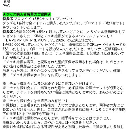
[素材]
PVC
★グッズ購入者特典のご案内★
特典①
ブロマイド（3枚1セット）プレゼント
グッズを1会計で全アイテムご購入いただいた方に、ブロマイド（3枚1セット）
をプレゼントいたします。
特典②
1会計5,000円（税込）以上お買い上げごとに、オリジナル壁紙画像をプ
レゼント！さらに、KIMIとチェキ撮影ができるスペシャルチャンスも！
「DA PUMP KIMI PREMIUM LIVE 2026」の公演会場にて、
1会計5,000円お買い上げいただくごとに、販売窓口にてQRコード付きカードを
配布いたします。QRコードを読み込んでいただくと、オリジナル壁紙画像の、
「通常の壁紙画像(1種)」または「チェキ撮影会当選」と記載された画像のいず
れかが表示されます。
「チェキ撮影会当選」と記載された壁紙画像が表示された場合は、KIMIとチェ
キが撮れる撮影会にご参加いただけます。
当選された方は、速やかにグッズ販売スタッフまでお声がけください。確認
後、「チェキ撮影会参加券」をお渡しいたします。
※「チェキ撮影会」は各公演終了後にご参加いただけます。
※「チェキ撮影会」にご当選された場合、必ず該当の公演チケットが必要とな
ります。チケットをお持ちでない場合は無効となりますので、あらかじめご了
承ください。
※「チェキ撮影会」は当選日のみ有効です。
※撮影は、ご当選されたお客様お一人でのご参加となります。同伴者の方はご
参加いただけません。但し、ご当選された保護者様に限り、1名につき小学生以
下の児童1名までの同伴が可能です。
※チェキ撮影は撮影のみとなります。握手等をすることはできません。
※撮影が終わりましたら、速やかにお出口へお進みください。
※撮影会進行の妨げになる可能性があると判断した場合、主催者側より参加を