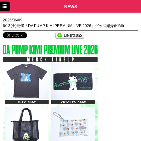
TOP
NEWS
NEWS
2026/06/09
6/13(土)開催「DA PUMP KIMI PREMIUM LIVE 2026」グッズ紹介(KIMI)
SCHEDULE
DISCOGRAPHY
PROFILE
MOVIE
LINE
YouTube
BLOG
Facebook
Twitter
DPC