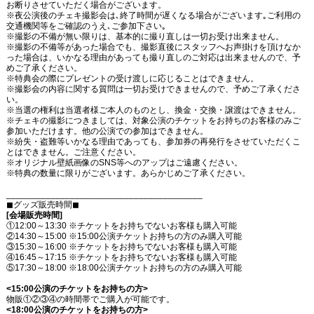
お断りさせていただく場合がございます。
※夜公演後のチェキ撮影会は､終了時間が遅くなる場合がございます｡ご利用の
交通機関等をご確認のうえ､ご参加下さい｡
※撮影の不備が無い限りは、基本的に撮り直しは一切お受け出来ません。
※撮影の不備等があった場合でも、撮影直後にスタッフへお声掛けを頂けなか
った場合は、いかなる理由があっても撮り直しのご対応は出来ませんので、予
めご了承ください。
※特典会の際にプレゼントの受け渡しに応じることはできません。
※撮影会の内容に関する質問は一切お受けできませんので、予めご了承くださ
い。
※当選の権利は当選者様ご本人のものとし、換金・交換・譲渡はできません。
※チェキの撮影につきましては、対象公演のチケットをお持ちのお客様のみご
参加いただけます。他の公演での参加はできません。
※紛失・盗難等いかなる理由であっても、参加券の再発行をさせていただくこ
とはできません。ご注意ください。
※オリジナル壁紙画像のSNS等へのアップはご遠慮ください。
※特典の数量に限りがございます。あらかじめご了承ください。
________________________________________
◼︎グッズ販売時間◼︎
[会場販売時間]
①12:00～13:30 ※チケットをお持ちでないお客様も購入可能
②14:30～15:00 ※15:00公演チケットお持ちの方のみ購入可能
③15:30～16:00 ※チケットをお持ちでないお客様も購入可能
④16:45～17:15 ※チケットをお持ちでないお客様も購入可能
⑤17:30～18:00 ※18:00公演チケットお持ちの方のみ購入可能
<15:00公演のチケットをお持ちの方>
物販①②③④の時間帯でご購入が可能です。
<18:00公演のチケットをお持ちの方>